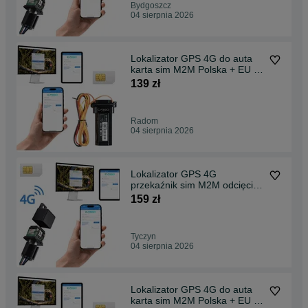
Bydgoszcz
04 sierpnia 2026
Lokalizator GPS 4G do auta
karta sim M2M Polska + EU +
Świat
139 zł
Radom
04 sierpnia 2026
Lokalizator GPS 4G
przekaźnik sim M2M odcięcie
paliwa EU Świat
159 zł
Tyczyn
04 sierpnia 2026
Lokalizator GPS 4G do auta
karta sim M2M Polska + EU +