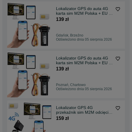
Lokalizator GPS do auta 4G
karta sim M2M Polska + EU +
Świat
139 zł
Gdańsk, Brzeźno
Odświeżono dnia 05 sierpnia 2026
Lokalizator GPS do auta 4G
karta sim M2M Polska + EU +
Świat
139 zł
Poznań, Chartowo
Odświeżono dnia 05 sierpnia 2026
Lokalizator GPS 4G
przekaźnik sim M2M odcięcie
paliwa EU Świat
159 zł