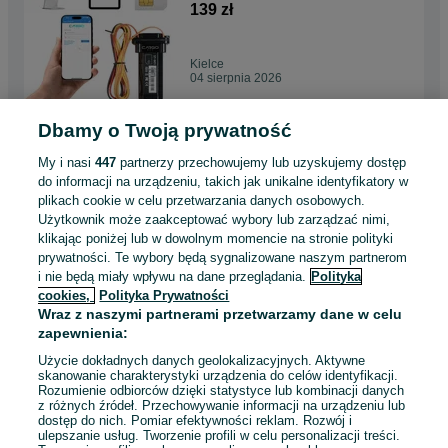
Świat
139 zł
Kielce
04 sierpnia 2026
Dbamy o Twoją prywatność
Lokalizator GPS 4G
przekaźnik sim M2M odcięcie
My i nasi
447
partnerzy przechowujemy lub uzyskujemy dostęp
159 zł
do informacji na urządzeniu, takich jak unikalne identyfikatory w
plikach cookie w celu przetwarzania danych osobowych.
Użytkownik może zaakceptować wybory lub zarządzać nimi,
Gorzów Wielkopolski
klikając poniżej lub w dowolnym momencie na stronie polityki
04 sierpnia 2026
prywatności. Te wybory będą sygnalizowane naszym partnerom
i nie będą miały wpływu na dane przeglądania.
Polityka
cookies,
Polityka Prywatności
Lokalizator GPS 4G do auta
Wraz z naszymi partnerami przetwarzamy dane w celu
karta sim M2M Polska + EU +
zapewnienia:
Świat
139 zł
Użycie dokładnych danych geolokalizacyjnych. Aktywne
skanowanie charakterystyki urządzenia do celów identyfikacji.
Rozumienie odbiorców dzięki statystyce lub kombinacji danych
Olsztyn
z różnych źródeł. Przechowywanie informacji na urządzeniu lub
04 sierpnia 2026
dostęp do nich. Pomiar efektywności reklam. Rozwój i
ulepszanie usług. Tworzenie profili w celu personalizacji treści.