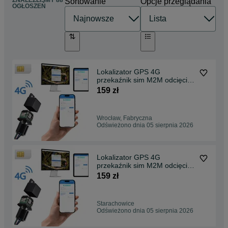
ZNALEŹLIŚMY 88
Sortowanie
Opcje przeglądania
OGŁOSZEŃ
Lokalizator GPS 4G
przekaźnik sim M2M odcięcie
paliwa EU Świat
159 zł
Wrocław, Fabryczna
Odświeżono dnia 05 sierpnia 2026
Lokalizator GPS 4G
przekaźnik sim M2M odcięcie
paliwa EU Świat
159 zł
Starachowice
Odświeżono dnia 05 sierpnia 2026